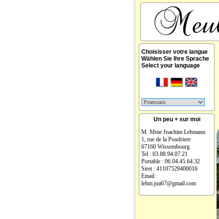
Choisisser votre langue
Wählen Sie Ihre Sprache
Select your language
Un peu + sur moi
M. Mme Joachim Lehmann
1, rue de la Poudriere
67160 Wissembourg
Tel : 03.88.94.07.21
Portable : 06.04.45.64.32
Siret : 41107529400016
Email :
lehm.joa67@gmail.com